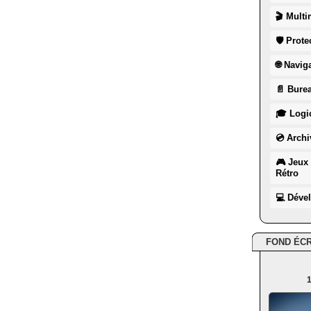
🎬 Multi
🛡 Prote
🌐 Navig
📄 Burea
🎓 Logic
💿 Archi
🎮 Jeux 
Rétro
💻 Déve
FOND ÉC
1