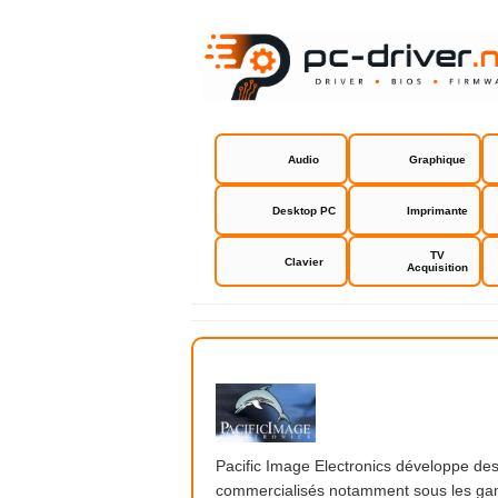
Audio
Graphique
Desktop PC
Imprimante
TV
Clavier
Acquisition
Pacific Ima
Pacific Image Electronics développe des
commercialisés notamment sous les gam