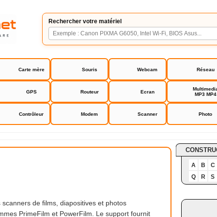
Rechercher votre matériel
Carte mère
Souris
Webcam
Réseau
Multimedi
GPS
Routeur
Ecran
MP3 MP4
Contrôleur
Modem
Scanner
Photo
ge
CONSTRU
A
B
C
Q
R
S
 scanners de films, diapositives et photos
mes PrimeFilm et PowerFilm. Le support fournit