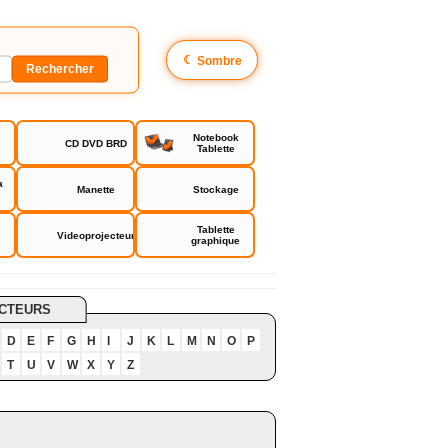
☾
Sombre
Notebook
CD DVD BRD
Tablette
a
Manette
Stockage
Tablette
Videoprojecteur
graphique
CTEURS
D
E
F
G
H
I
J
K
L
M
N
O
P
T
U
V
W
X
Y
Z