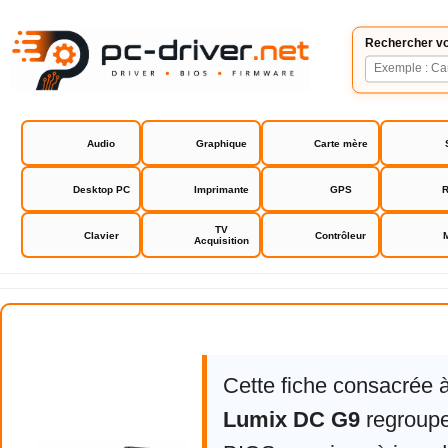
Rechercher vo
Audio
Graphique
Carte mère
Desktop PC
Imprimante
GPS
R
TV
Clavier
Contrôleur
Acquisition
Panasonic Lumix DC G9
Cette fiche consacrée 
Lumix DC G9
regroupe 