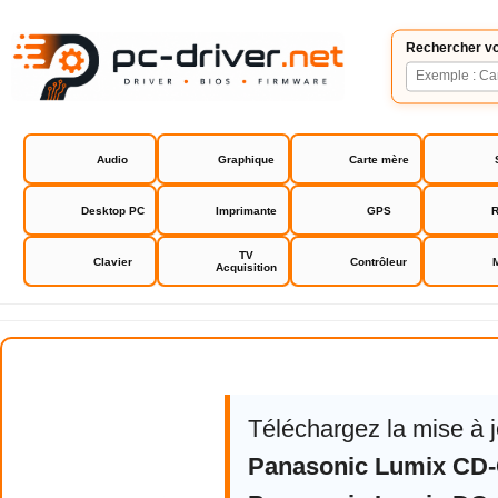
Rechercher vo
Audio
Graphique
Carte mère
Desktop PC
Imprimante
GPS
R
TV
Clavier
Contrôleur
Acquisition
Panasonic Lumix DC GX9
Téléchargez la mise à 
Panasonic Lumix CD