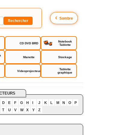
☾
Sombre
Notebook
CD DVD BRD
Tablette
a
Manette
Stockage
Tablette
Videoprojecteur
graphique
CTEURS
D
E
F
G
H
I
J
K
L
M
N
O
P
T
U
V
W
X
Y
Z