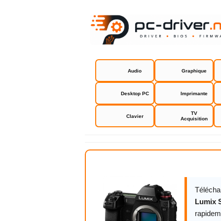
Audio
Graphique
Desktop PC
Imprimante
TV
Clavier
Acquisition
Panasonic 
Télécha
Lumix 
rapidem