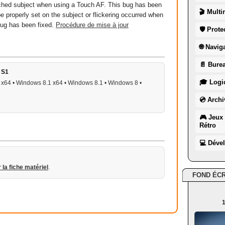
uched subject when using a Touch AF. This bug has been
🎬 Multi
e properly set on the subject or flickering occurred when
bug has been fixed.
Procédure de mise à jour
🛡 Prote
🌐 Navig
📄 Burea
 S1
🎓 Logic
x64 • Windows 8.1 x64 • Windows 8.1 • Windows 8 •
💿 Archi
🎮 Jeux 
Rétro
💻 Déve
r la fiche matériel
.
FOND ÉC
1