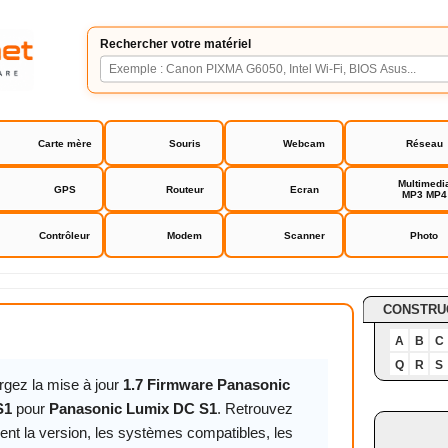
Rechercher votre matériel
Carte mère
Souris
Webcam
Réseau
Multimedi
GPS
Routeur
Ecran
MP3 MP4
Contrôleur
Modem
Scanner
Photo
Lumix DC S1
CONSTRU
A
B
C
Q
R
S
rgez la mise à jour
1.7 Firmware Panasonic
S1
pour
Panasonic Lumix DC S1
. Retrouvez
ent la version, les systèmes compatibles, les