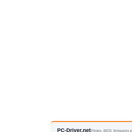
PC-Driver.net
Pilotes, BIOS, firmwares 