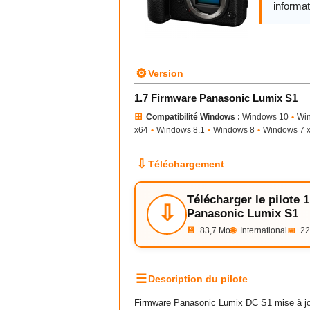
informat
⚙
Version
1.7 Firmware Panasonic Lumix S1
⊞
Compatibilité Windows :
Windows 10
•
Wi
x64
•
Windows 8.1
•
Windows 8
•
Windows 7 
⇩
Téléchargement
Télécharger le pilote 
⇩
Panasonic Lumix S1
💾
83,7 Mo
🌐
International
📅
22
☰
Description du pilote
Firmware Panasonic Lumix DC S1 mise à jo