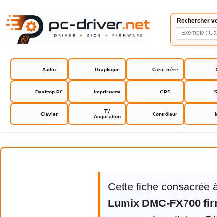
Rechercher vo
Audio
Graphique
Carte mère
Desktop PC
Imprimante
GPS
R
TV
Clavier
Contrôleur
Acquisition
Panasonic Lumix DMC-FX700 fir
Cette fiche consacrée 
Lumix DMC-FX700 fi