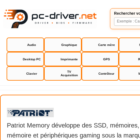
Rechercher vo
Audio
Graphique
Carte mère
Desktop PC
Imprimante
GPS
R
TV
Clavier
Contrôleur
Acquisition
Patriot Memory
Patriot Memory développe des SSD, mémoires, 
mémoire et périphériques gaming sous la marqu