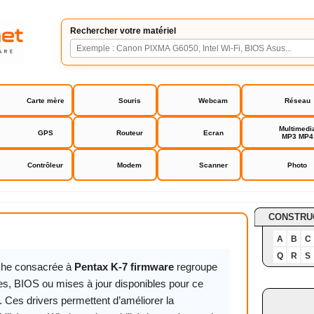
Rechercher votre matériel
Carte mère
Souris
Webcam
Réseau
Multimedi
GPS
Routeur
Ecran
MP3 MP4
Contrôleur
Modem
Scanner
Photo
 firmware
CONSTRU
A
B
C
Q
R
S
iche consacrée à
Pentax K-7 firmware
regroupe
tes, BIOS ou mises à jour disponibles pour ce
. Ces drivers permettent d’améliorer la