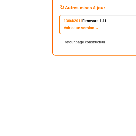
↻
Autres mises à jour
13/04/2011
Firmware 1.11
Voir cette version →
← Retour page constructeur