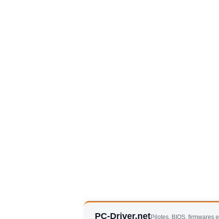
PC-Driver.net
Pilotes, BIOS, firmwares 