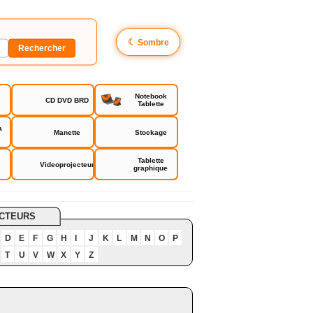
☾
Sombre
Notebook
CD DVD BRD
Tablette
a
Manette
Stockage
Tablette
Videoprojecteur
graphique
CTEURS
D
E
F
G
H
I
J
K
L
M
N
O
P
T
U
V
W
X
Y
Z