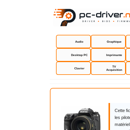
Audio
Graphique
Desktop PC
Imprimante
TV
Clavier
Acquisition
Pentax K-7
Cette f
les pilo
matériel