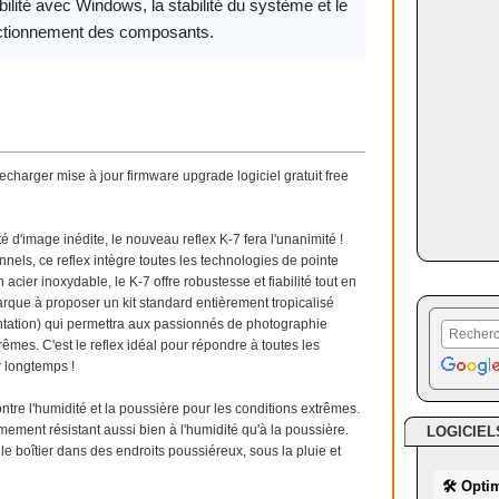
ilité avec Windows, la stabilité du système et le
ctionnement des composants.
charger mise à jour firmware upgrade logiciel gratuit free
 d'image inédite, le nouveau reflex K-7 fera l'unanimité !
nels, ce reflex intègre toutes les technologies de pointe
ier inoxydable, le K-7 offre robustesse et fiabilité tout en
rque à proposer un kit standard entièrement tropicalisé
entation) qui permettra aux passionnés de photographie
trêmes. C'est le reflex idéal pour répondre à toutes les
r longtemps !
tre l'humidité et la poussière pour les conditions extrêmes.
rêmement résistant aussi bien à l'humidité qu'à la poussière.
LOGICIEL
r le boîtier dans des endroits poussiéreux, sous la pluie et
🛠 Opti