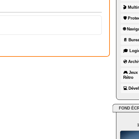
🎬 Multi
🛡 Prote
🌐 Navig
📄 Burea
🎓 Logic
💿 Archi
🎮 Jeux 
Rétro
💻 Déve
FOND ÉC
1