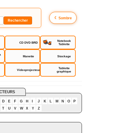
☾
Sombre
Notebook
CD DVD BRD
Tablette
a
Manette
Stockage
Tablette
Videoprojecteur
graphique
CTEURS
D
E
F
G
H
I
J
K
L
M
N
O
P
T
U
V
W
X
Y
Z