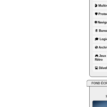
🎬 Multi
🛡 Prote
🌐 Navig
📄 Burea
🎓 Logic
💿 Archi
🎮 Jeux 
Rétro
💻 Déve
FOND ÉC
1