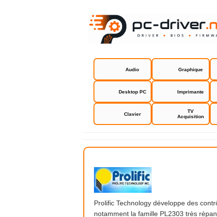
Audio
Graphique
Desktop PC
Imprimante
TV
Clavier
Acquisition
Prolific Te
Prolific Technology développe des contrô
notamment la famille PL2303 très répan