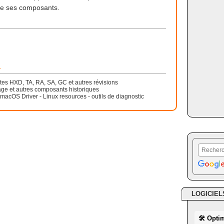
 de ses composants.
r
tes HXD, TA, RA, SA, GC et autres révisions
ge et autres composants historiques
acOS Driver - Linux resources - outils de diagnostic
LOGICIEL
🛠 Opti