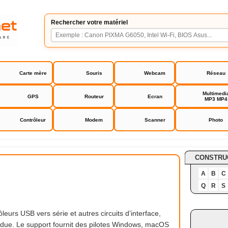
Rechercher votre matériel
Carte mère
Souris
Webcam
Réseau
Multimedi
GPS
Routeur
Ecran
MP3 MP4
Contrôleur
Modem
Scanner
Photo
chnology
CONSTRU
A
B
C
Q
R
S
leurs USB vers série et autres circuits d’interface,
due. Le support fournit des pilotes Windows, macOS