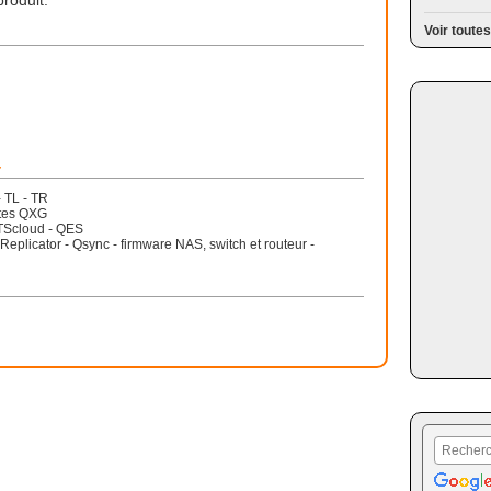
produit.
Voir toutes
r
- TL - TR
rtes QXG
TScloud - QES
Replicator - Qsync - firmware NAS, switch et routeur -