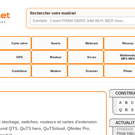
Rechercher votre matériel
Carte mère
Souris
Webcam
Réseau
Multimedi
GPS
Routeur
Ecran
MP3 MP4
Contrôleur
Modem
Scanner
Photo
CONSTRU
A
B
C
Q
R
S
tockage, switches, routeurs et cartes d’extension
ACTUALIT
urnit QTS, QuTS hero, QuTScloud, Qfinder Pro,
07/08/2026
Pilote Int