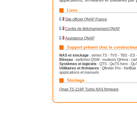
applications, firmwares et utilitaires par 
Liens
Site officiel QNAP France
Centre de téléchargement QNAP
Assistance QNAP
Support présent chez le constructeu
NAS et stockage
: séries TS - TVS - TBS - ES 
Réseau
: switches QSW - routeurs QHora - ca
Systèmes et logiciels
: QTS - QuTS hero - Qu
Utilitaires et firmwares
: Qfinder Pro - NetBak 
applications et manuels
Stockage
Qnap TS-219P Turbo NAS firmware