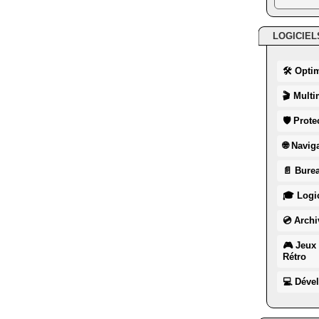
LOGICIEL
🛠 Opti
🎬 Multi
🛡 Prote
🌐 Navig
📄 Burea
🎓 Logic
💿 Archi
🎮 Jeux 
Rétro
💻 Déve