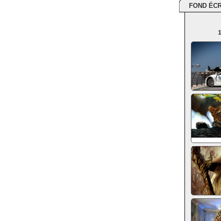
FOND ÉC
1