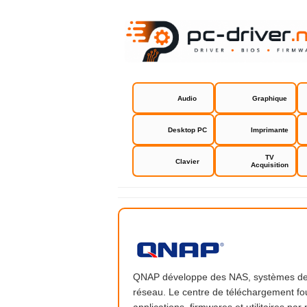
Audio
Graphique
Desktop PC
Imprimante
TV
Clavier
Acquisition
QNAP
QNAP développe des NAS, systèmes de s
réseau. Le centre de téléchargement fo