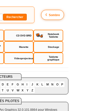
☾
Sombre
Notebook
CD DVD BRD
Tablette
a
Manette
Stockage
Tablette
Videoprojecteur
graphique
CTEURS
D
E
F
G
H
I
J
K
L
M
N
O
P
T
U
V
W
X
Y
Z
ÉS PILOTES
el Arc Graphics 32.0.101.8864 pour Windows