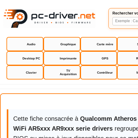
Rechercher vo
Audio
Graphique
Carte mère
Desktop PC
Imprimante
GPS
R
TV
Clavier
Contrôleur
Acquisition
Qualcomm Atheros Wireless LAN 
Cette fiche consacrée à
Qualcomm Atheros 
WiFi AR5xxx AR9xxx serie drivers
regroupe 