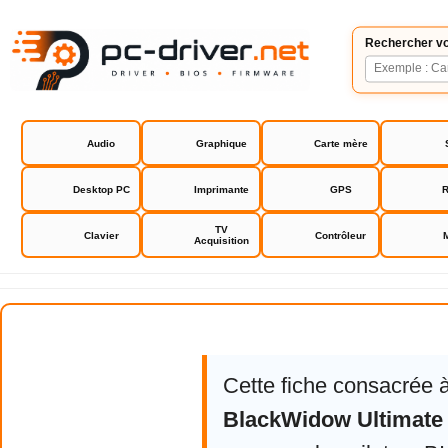
Rechercher vo
Audio
Graphique
Carte mère
Desktop PC
Imprimante
GPS
R
TV
Clavier
Contrôleur
Acquisition
Razer BlackWidow Ultimate driv
Cette fiche consacrée 
BlackWidow Ultimate 