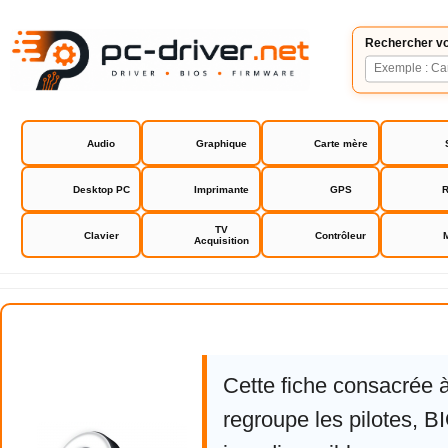
Rechercher vo
Audio
Graphique
Carte mère
Desktop PC
Imprimante
GPS
R
TV
Clavier
Contrôleur
Acquisition
Razer Kiyo
Cette fiche consacrée 
regroupe les pilotes, 