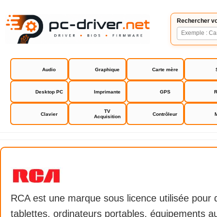
Rechercher vo
Audio
Graphique
Carte mère
Desktop PC
Imprimante
GPS
R
TV
Clavier
Contrôleur
Acquisition
RCA
RCA est une marque sous licence utilisée pour d
tablettes, ordinateurs portables, équipements au