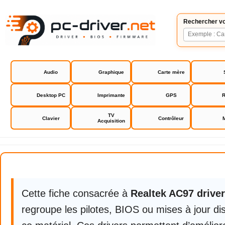
Rechercher vo
Audio
Graphique
Carte mère
Desktop PC
Imprimante
GPS
R
TV
Clavier
Contrôleur
Acquisition
Realtek AC97 driver audio
Cette fiche consacrée à
Realtek AC97 driver
regroupe les pilotes, BIOS ou mises à jour di