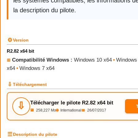
les systèmes compatibles, les informations de
la description du pilote.
⚙
Version
R2.82 x64 bit
Compatibilité Windows :
Windows 10 x64
•
Windows 
⊞
x64
•
Windows 7 x64
⇩
Téléchargement
Télécharger le pilote R2.82 x64 bit
⇩
💾
258,227 Mo
🌐
International
📅
26/07/2017
☰
Description du pilote