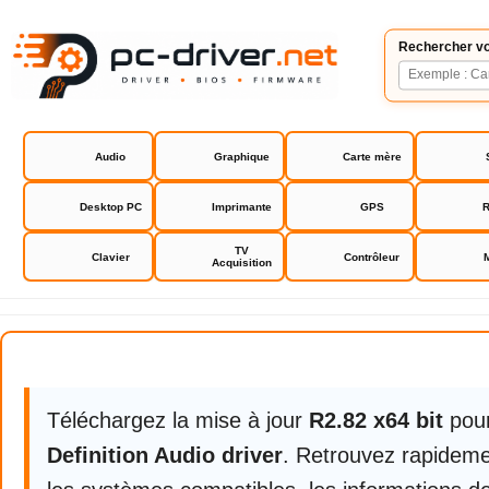
Rechercher vo
Audio
Graphique
Carte mère
Desktop PC
Imprimante
GPS
R
TV
Clavier
Contrôleur
Acquisition
Realtek High Definition Audio dri
Téléchargez la mise à jour
R2.82 x64 bit
pou
Definition Audio driver
. Retrouvez rapidemen