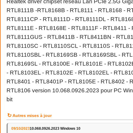
Realtek driver chipset réseau Lan PCIe 2.5G Giga
RTL8111B -RTL8168B - RTL8111 - RTL8168 - R
RTL8111CP - RTL8111D - RTL8111DL - RTL8168
RTL8111E - RTL8168E - RTL8111F - RTL8411 -
RTL8111GUS - RTL8411B - RTL8411BN - RTL81
RTL8110SC - RTL8110SCL - RTL8110S - RTL81
RTL8110SBL - RTL8169SB - RTL8169SBL - RTL
RTL8169SL - RTL8100E - RTL8101E - RTL8102
- RTL8103EL - RTL8102E - RTL8102EL - RTL81
RTL8401 - RTL8401P - RTL8105E - RTL8402 - 
RTL8106 version 10.068.0926.2023 pour PC Wi
bit
↻
Autres mises à jour
09/10/2023
10.068.0926.2023 Windows 10