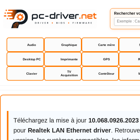
Rechercher vo
Audio
Graphique
Carte mère
Desktop PC
Imprimante
GPS
R
TV
Clavier
Contrôleur
Acquisition
Realtek LAN Ethernet driver
Téléchargez la mise à jour
10.068.0926.202
pour
Realtek LAN Ethernet driver
. Retrouve