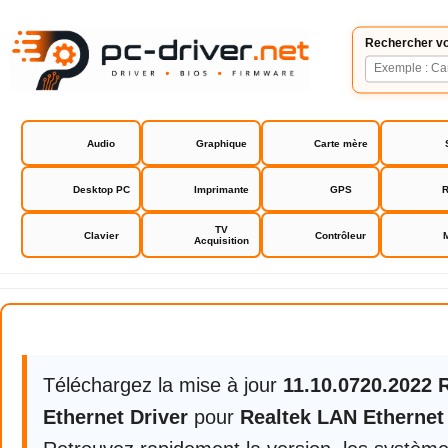
Rechercher vo
Audio
Graphique
Carte mère
Desktop PC
Imprimante
GPS
R
TV
Clavier
Contrôleur
Acquisition
Realtek LAN Ethernet driver
Téléchargez la mise à jour
11.10.0720.2022 
Ethernet Driver
pour
Realtek LAN Ethernet 