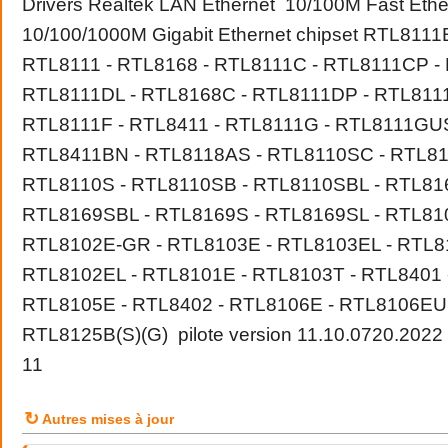
Drivers Realtek LAN Ethernet 10/100M Fast Ethe
10/100/1000M Gigabit Ethernet chipset RTL8111
RTL8111 - RTL8168 - RTL8111C - RTL8111CP -
RTL8111DL - RTL8168C - RTL8111DP - RTL8111
RTL8111F - RTL8411 - RTL8111G - RTL8111GUS
RTL8411BN - RTL8118AS - RTL8110SC - RTL81
RTL8110S - RTL8110SB - RTL8110SBL - RTL81
RTL8169SBL - RTL8169S - RTL8169SL - RTL810
RTL8102E-GR - RTL8103E - RTL8103EL - RTL8
RTL8102EL - RTL8101E - RTL8103T - RTL8401 
RTL8105E - RTL8402 - RTL8106E - RTL8106EUS
RTL8125B(S)(G) pilote version 11.10.0720.202
11
↻
Autres mises à jour