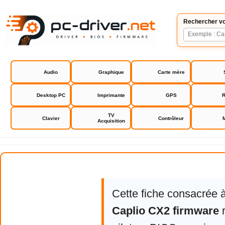
Rechercher vo
Audio
Graphique
Carte mère
Desktop PC
Imprimante
GPS
R
TV
Clavier
Contrôleur
Acquisition
Ricoh Caplio CX2 firmware
Cette fiche consacrée 
Caplio CX2 firmware
r