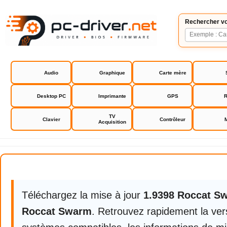
Rechercher vo
Audio
Graphique
Carte mère
Desktop PC
Imprimante
GPS
R
TV
Clavier
Contrôleur
Acquisition
Roccat Swarm
Téléchargez la mise à jour
1.9398 Roccat S
Roccat Swarm
. Retrouvez rapidement la vers