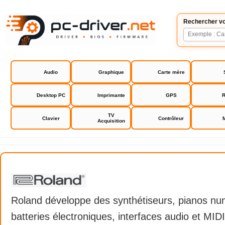
Rechercher vo
Audio
Graphique
Carte mère
Desktop PC
Imprimante
GPS
R
TV
Clavier
Contrôleur
Acquisition
Roland
Roland développe des synthétiseurs, pianos nu
batteries électroniques, interfaces audio et MIDI