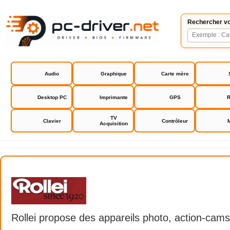
Rechercher vo
Audio
Graphique
Carte mère
Desktop PC
Imprimante
GPS
R
TV
Clavier
Contrôleur
Acquisition
Rollei
Rollei propose des appareils photo, action-cam