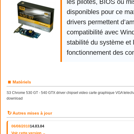
les pilotes, BIOS ou mi
disponibles pour ce mat
drivers permettent d’am
compatibilité avec Win
stabilité du système et 
fonctionnement des co
■
Matériels
S3 Chrome 530 GT - 540 GTX driver chipset video carte graphique VGA telecharg
download
↻
Autres mises à jour
06/08/2010
14.03.04
Voir cette version →