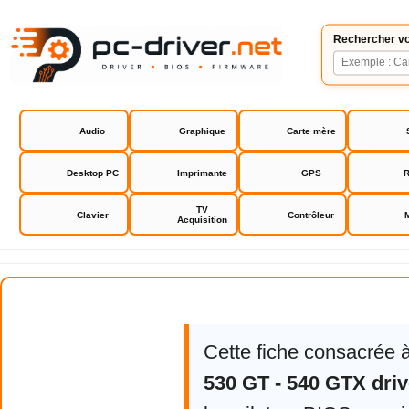
Rechercher vo
Audio
Graphique
Carte mère
Desktop PC
Imprimante
GPS
R
TV
Clavier
Contrôleur
Acquisition
S3 Chrome 530 GT - 540 GTX dri
Cette fiche consacrée 
530 GT - 540 GTX driv