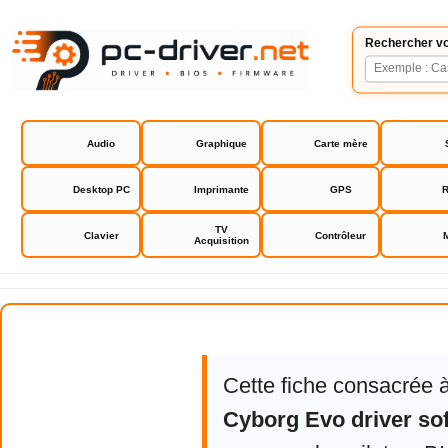
Rechercher vo
Audio
Graphique
Carte mère
Desktop PC
Imprimante
GPS
R
TV
Clavier
Contrôleur
Acquisition
Saitek Cyborg Evo driver softwa
Cette fiche consacrée 
Cyborg Evo driver so