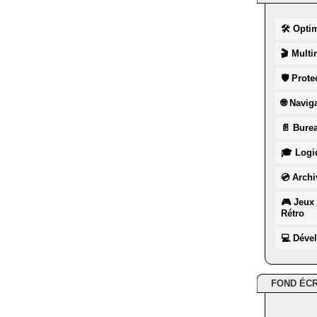
🛠 Opti
🎬 Multi
🛡 Prote
🌐 Navig
📄 Burea
🎓 Logic
💿 Archi
🎮 Jeux 
Rétro
💻 Déve
FOND ÉC