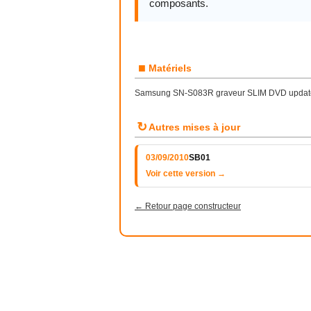
composants.
■
Matériels
Samsung SN-S083R graveur SLIM DVD update 
↻
Autres mises à jour
03/09/2010
SB01
Voir cette version →
← Retour page constructeur