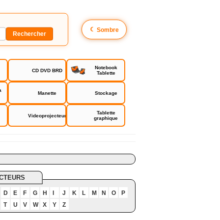
☾
Sombre
Notebook
CD DVD BRD
Tablette
a
Manette
Stockage
Tablette
Videoprojecteur
graphique
CTEURS
D
E
F
G
H
I
J
K
L
M
N
O
P
T
U
V
W
X
Y
Z