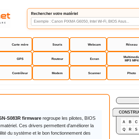
Rechercher votre matériel
Carte mère
Souris
Webcam
Réseau
Multimedi
GPS
Routeur
Ecran
MP3 MP4
Contrôleur
Modem
Scanner
Photo
N-S083R firmware
CONSTRU
SN-S083R firmware
regroupe les pilotes, BIOS
A
B
C
matériel. Ces drivers permettent d’améliorer la
Q
R
S
ilité du système et le bon fonctionnement des