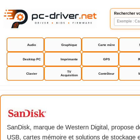
Rechercher vo
Audio
Graphique
Carte mère
Desktop PC
Imprimante
GPS
R
TV
Clavier
Contrôleur
Acquisition
SanDisk
SanDisk, marque de Western Digital, propose d
USB, cartes mémoire et solutions de stockage 