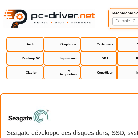
Rechercher vo
Audio
Graphique
Carte mère
Desktop PC
Imprimante
GPS
R
TV
Clavier
Contrôleur
Acquisition
Seagate
Seagate développe des disques durs, SSD, sy