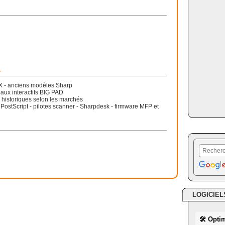
r
MX - anciens modèles Sharp
eaux interactifs BIG PAD
 historiques selon les marchés
 PostScript - pilotes scanner - Sharpdesk - firmware MFP et
LOGICIEL
🛠 Opti