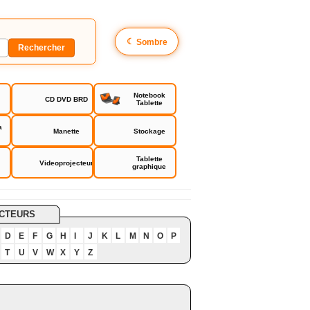
☾
Sombre
Notebook
CD DVD BRD
Tablette
a
Manette
Stockage
Tablette
Videoprojecteur
graphique
CTEURS
D
E
F
G
H
I
J
K
L
M
N
O
P
T
U
V
W
X
Y
Z