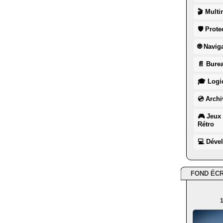
🎬 Multi
🛡 Prote
🌐 Navig
📄 Burea
🎓 Logic
💿 Archi
🎮 Jeux 
Rétro
💻 Déve
FOND ÉC
1