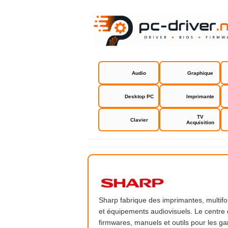
Audio
Graphique
Desktop PC
Imprimante
TV
Clavier
Acquisition
Sharp
Sharp fabrique des imprimantes, multifon
et équipements audiovisuels. Le centre 
firmwares, manuels et outils pour les g