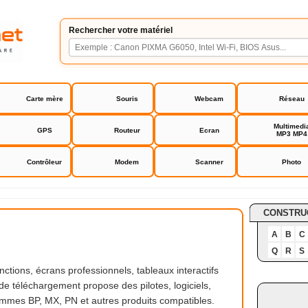
Rechercher votre matériel
Carte mère
Souris
Webcam
Réseau
Multimedi
GPS
Routeur
Ecran
MP3 MP4
Contrôleur
Modem
Scanner
Photo
CONSTRU
A
B
C
Q
R
S
ctions, écrans professionnels, tableaux interactifs
de téléchargement propose des pilotes, logiciels,
ammes BP, MX, PN et autres produits compatibles.