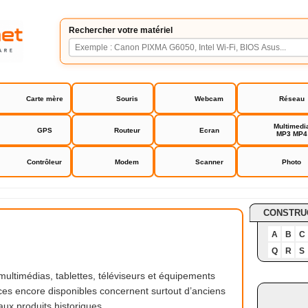
Rechercher votre matériel
Carte mère
Souris
Webcam
Réseau
Multimedi
GPS
Routeur
Ecran
MP3 MP4
Contrôleur
Modem
Scanner
Photo
CONSTRU
A
B
C
Q
R
S
ultimédias, tablettes, téléviseurs et équipements
ces encore disponibles concernent surtout d’anciens
aux produits historiques.