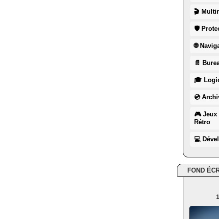
🎬 Multi
🛡 Prote
🌐 Navig
📄 Burea
🎓 Logic
💿 Archi
🎮 Jeux 
Rétro
💻 Déve
FOND ÉC
1