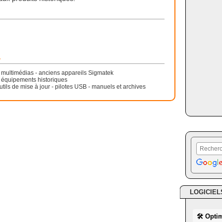
r
s multimédias - anciens appareils Sigmatek
 - équipements historiques
utils de mise à jour - pilotes USB - manuels et archives
LOGICIEL
🛠 Opti