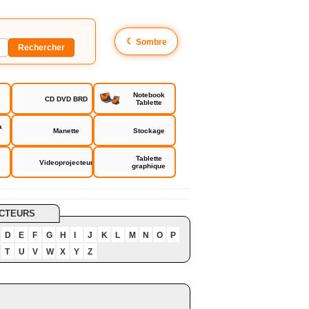
☾
Sombre
Notebook
CD DVD BRD
Tablette
a
Manette
Stockage
Tablette
Videoprojecteur
graphique
CTEURS
D
E
F
G
H
I
J
K
L
M
N
O
P
T
U
V
W
X
Y
Z