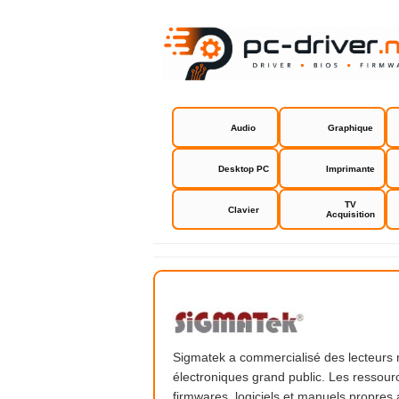
Audio
Graphique
Desktop PC
Imprimante
TV
Clavier
Acquisition
Sigmatek
Sigmatek a commercialisé des lecteurs m
électroniques grand public. Les ressour
firmwares, logiciels et manuels propres 