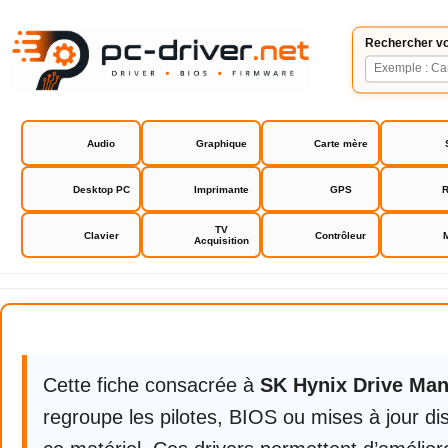
Rechercher vo
Audio
Graphique
Carte mère
Desktop PC
Imprimante
GPS
R
TV
Clavier
Contrôleur
Acquisition
SK Hynix Drive Manager Easy Kit
Cette fiche consacrée à
SK Hynix Drive Man
regroupe les pilotes, BIOS ou mises à jour di