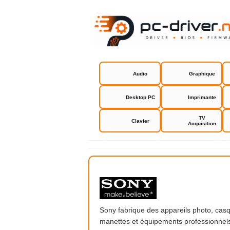
Audio
Graphique
Desktop PC
Imprimante
TV
Clavier
Acquisition
Sony
Sony fabrique des appareils photo, casqu
manettes et équipements professionnels. 