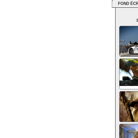
FOND ÉC
1