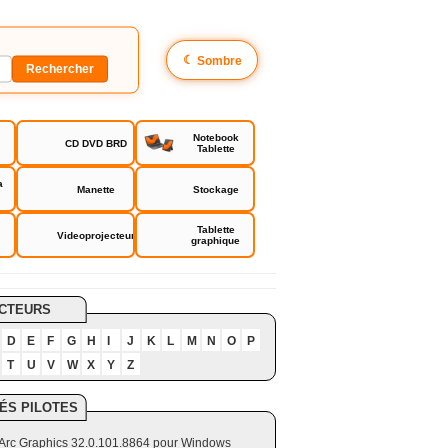
☾
Sombre
Notebook
CD DVD BRD
Tablette
a
Manette
Stockage
Tablette
Videoprojecteur
graphique
CTEURS
D
E
F
G
H
I
J
K
L
M
N
O
P
T
U
V
W
X
Y
Z
ÉS PILOTES
el Arc Graphics 32.0.101.8864 pour Windows