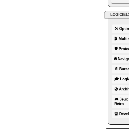
LOGICIEL
🛠 Opti
🎬 Multi
🛡 Prote
🌐 Navig
📄 Burea
🎓 Logic
💿 Archi
🎮 Jeux 
Rétro
💻 Déve