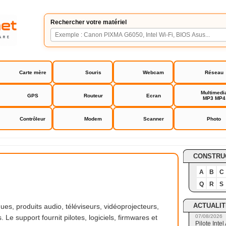
Rechercher votre matériel
Carte mère
Souris
Webcam
Réseau
Multimedi
GPS
Routeur
Ecran
MP3 MP4
Contrôleur
Modem
Scanner
Photo
CONSTRU
A
B
C
Q
R
S
ACTUALIT
es, produits audio, téléviseurs, vidéoprojecteurs,
Le support fournit pilotes, logiciels, firmwares et
07/08/2026
Pilote Int