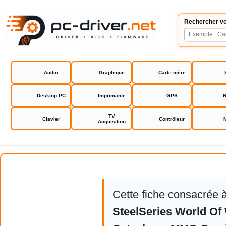
Rechercher vo
Audio
Graphique
Carte mère
Desktop PC
Imprimante
GPS
R
TV
Clavier
Contrôleur
Acquisition
Driver SteelSeries World Of Wa
Cette fiche consacrée 
SteelSeries World Of 