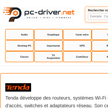
Rechercher vo
Audio
Graphique
Carte mère
Desktop PC
Imprimante
GPS
R
TV
Clavier
Contrôleur
Acquisition
Tenda
Tenda développe des routeurs, systèmes Wi-Fi 
d’accès, switches et adaptateurs réseau. Son c