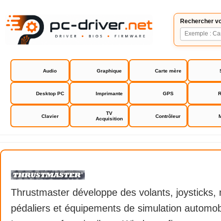
Rechercher vo
Audio
Graphique
Carte mère
Desktop PC
Imprimante
GPS
R
TV
Clavier
Contrôleur
Acquisition
Thrustmaster
Thrustmaster développe des volants, joysticks,
pédaliers et équipements de simulation automobi