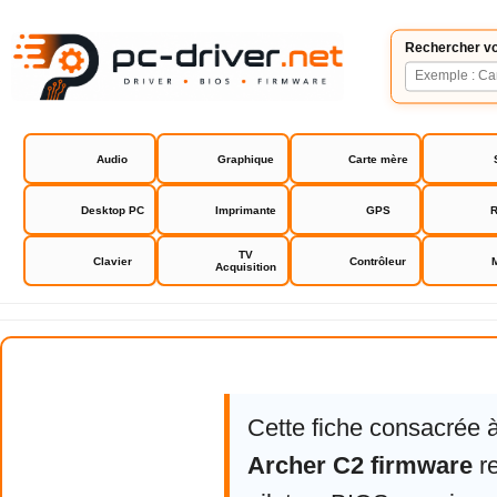
Rechercher vo
Audio
Graphique
Carte mère
Desktop PC
Imprimante
GPS
R
TV
Clavier
Contrôleur
Acquisition
TP-Link Archer C2 firmware
Cette fiche consacrée 
Archer C2 firmware
re