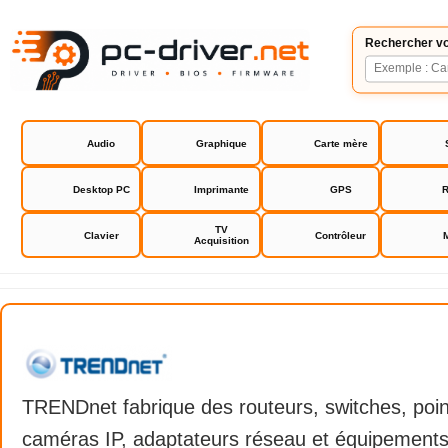
Rechercher vo
Audio
Graphique
Carte mère
Desktop PC
Imprimante
GPS
R
TV
Clavier
Contrôleur
Acquisition
TRENDnet
TRENDnet fabrique des routeurs, switches, poin
caméras IP, adaptateurs réseau et équipements