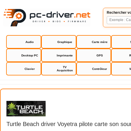
Rechercher vo
Audio
Graphique
Carte mère
Desktop PC
Imprimante
GPS
R
TV
Clavier
Contrôleur
Acquisition
Turtle Beach driver
Turtle Beach driver Voyetra pilote carte son so