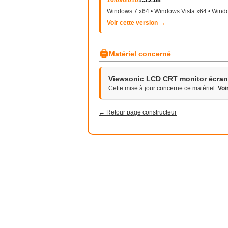
16/09/2010
1.5.2.68
Windows 7 x64 • Windows Vista x64 • Wind
Voir cette version →
🖨
Matériel concerné
Viewsonic LCD CRT monitor écran 
Cette mise à jour concerne ce matériel.
Voi
← Retour page constructeur