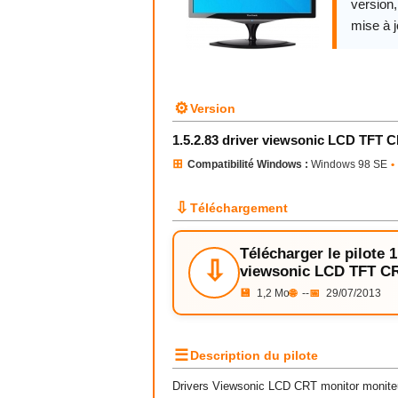
version
mise à j
⚙
Version
1.5.2.83 driver viewsonic LCD TFT 
⊞
Compatibilité Windows :
Windows 98 SE
•
⇩
Téléchargement
Télécharger le pilote 1
⇩
viewsonic LCD TFT C
💾
1,2 Mo
🌐
--
📅
29/07/2013
☰
Description du pilote
Drivers Viewsonic LCD CRT monitor moniteu