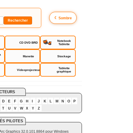
☾
Sombre
Notebook
CD DVD BRD
Tablette
a
Manette
Stockage
Tablette
Videoprojecteur
graphique
CTEURS
D
E
F
G
H
I
J
K
L
M
N
O
P
T
U
V
W
X
Y
Z
ÉS PILOTES
el Arc Graphics 32.0.101.8864 pour Windows