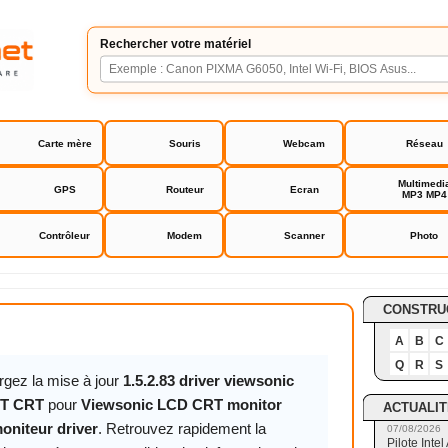
Rechercher votre matériel
Carte mère
Souris
Webcam
Réseau
Multimedi
GPS
Routeur
Ecran
MP3 MP4
Contrôleur
Modem
Scanner
Photo
LCD CRT monitor écran moniteur driver
CONSTRU
A
B
C
Q
R
S
rgez la mise à jour
1.5.2.83 driver viewsonic
T CRT
pour
Viewsonic LCD CRT monitor
ACTUALIT
oniteur driver
. Retrouvez rapidement la
07/08/2026
Pilote Int