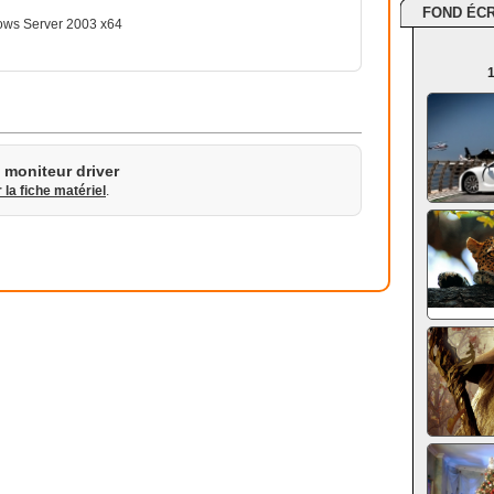
FOND ÉC
ows Server 2003 x64
1
moniteur driver
r la fiche matériel
.