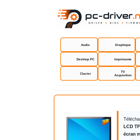
Audio
Graphique
Desktop PC
Imprimante
TV
Clavier
Acquisition
Viewsonic 
Télécha
LCD TF
écran m