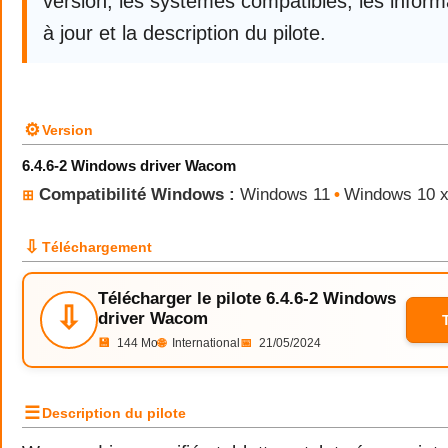
version, les systèmes compatibles, les infor
à jour et la description du pilote.
⚙
Version
6.4.6-2 Windows driver Wacom
Compatibilité Windows :
Windows 11
•
Windows 10 
⊞
⇩
Téléchargement
Télécharger le pilote 6.4.6-2 Windows
⇩
driver Wacom
💾
144 Mo
🌐
International
📅
21/05/2024
☰
Description du pilote