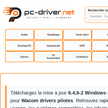
Rechercher vo
Audio
Graphique
Carte mère
Desktop PC
Imprimante
GPS
R
TV
Clavier
Contrôleur
Acquisition
Wacom drivers pilotes
Téléchargez la mise à jour
6.4.6-2 Windows
pour
Wacom drivers pilotes
. Retrouvez rap