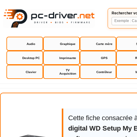
Rechercher vo
Audio
Graphique
Carte mère
Desktop PC
Imprimante
GPS
R
TV
Clavier
Contrôleur
Acquisition
Western digital WD Setup My Boo
Cette fiche consacrée 
digital WD Setup My 