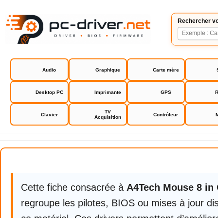
Rechercher vo
Audio
Graphique
Carte mère
Desktop PC
Imprimante
GPS
R
TV
Clavier
Contrôleur
Acquisition
A4Tech Mouse 8 in ONE Softwar
Cette fiche consacrée à
A4Tech Mouse 8 in
regroupe les pilotes, BIOS ou mises à jour di