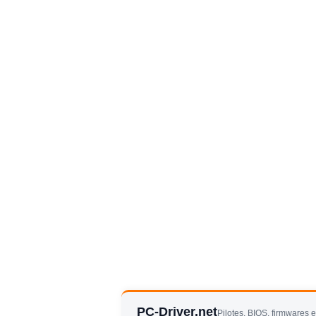
PC-Driver.net
Pilotes, BIOS, firmwares 