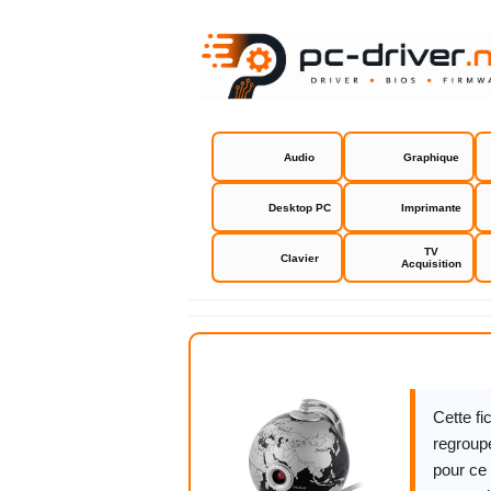
Audio
Graphique
Desktop PC
Imprimante
TV
Clavier
Acquisition
A4TECH PK-
Cette f
regroupe
pour ce 