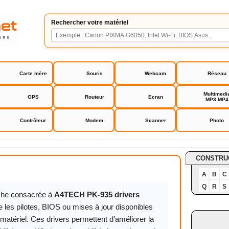
Rechercher votre matériel
Carte mère
Souris
Webcam
Réseau
Multimedi
GPS
Routeur
Ecran
MP3 MP4
Contrôleur
Modem
Scanner
Photo
935 drivers
CONSTRU
A
B
C
Q
R
S
iche consacrée à
A4TECH PK-935 drivers
 les pilotes, BIOS ou mises à jour disponibles
matériel. Ces drivers permettent d’améliorer la