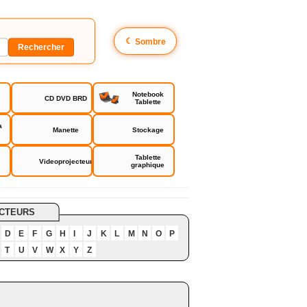
☾
Sombre
Notebook
CD DVD BRD
Tablette
a
Manette
Stockage
Tablette
Videoprojecteur
graphique
CTEURS
D
E
F
G
H
I
J
K
L
M
N
O
P
T
U
V
W
X
Y
Z