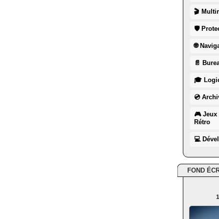
🎬 Multi
🛡 Prote
🌐 Navig
📄 Burea
🎓 Logic
💿 Archi
🎮 Jeux 
Rétro
💻 Déve
FOND ÉC
1