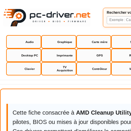
Rechercher vo
Audio
Graphique
Carte mère
Desktop PC
Imprimante
GPS
R
TV
Clavier
Contrôleur
Acquisition
AMD Cleanup Utility
Cette fiche consacrée à
AMD Cleanup Utilit
pilotes, BIOS ou mises à jour disponibles pour