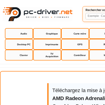
Rechercher vo
Audio
Graphique
Carte mère
Desktop PC
Imprimante
GPS
R
TV
Clavier
Contrôleur
Acquisition
AMD Software Adrenalin Edition
Téléchargez la mise à 
AMD Radeon Adrenali