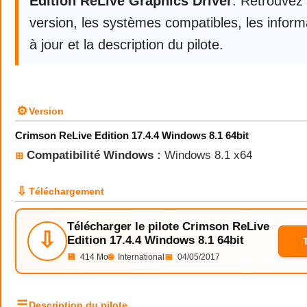
Edition ReLive Graphics Driver
. Retrouvez
version, les systèmes compatibles, les infor
à jour et la description du pilote.
⚙
Version
Crimson ReLive Edition 17.4.4 Windows 8.1 64bit
Compatibilité Windows :
Windows 8.1 x64
⊞
⇩
Téléchargement
Télécharger le pilote Crimson ReLive
⇩
Edition 17.4.4 Windows 8.1 64bit
💾
414 Mo
🌐
International
📅
04/05/2017
☰
Description du pilote