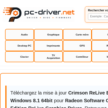
Rechercher vo
Audio
Graphique
Carte mère
Desktop PC
Imprimante
GPS
R
TV
Clavier
Contrôleur
Acquisition
Radeon Software Crimson Editio
Téléchargez la mise à jour
Crimson ReLive E
Windows 8.1 64bit
pour
Radeon Software 