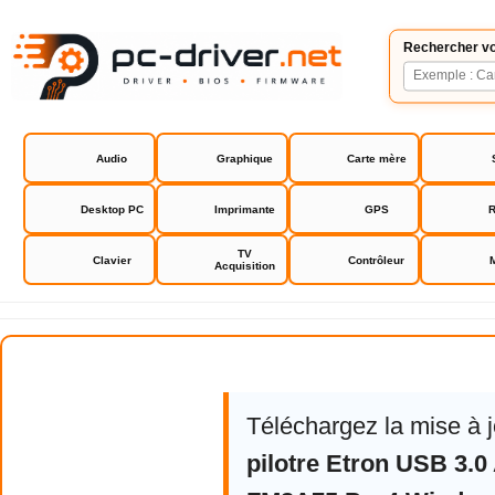
Rechercher vo
Audio
Graphique
Carte mère
Desktop PC
Imprimante
GPS
R
TV
Clavier
Contrôleur
Acquisition
Asrock FM2A75 Pro4 drivers bio
Téléchargez la mise à 
pilotre Etron USB 3.0