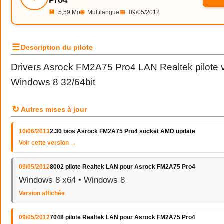
Pro4
💾
5,59 Mo
🌐
Multilangue
📅
09/05/2012
☰
Description du pilote
Drivers Asrock FM2A75 Pro4 LAN Realtek pilote 
Windows 8 32/64bit
↻
Autres mises à jour
10/06/2013
2.30 bios Asrock FM2A75 Pro4 socket AMD update
Voir cette version →
09/05/2012
8002 pilote Realtek LAN pour Asrock FM2A75 Pro4
Windows 8 x64 • Windows 8
Version affichée
09/05/2012
7048 pilote Realtek LAN pour Asrock FM2A75 Pro4