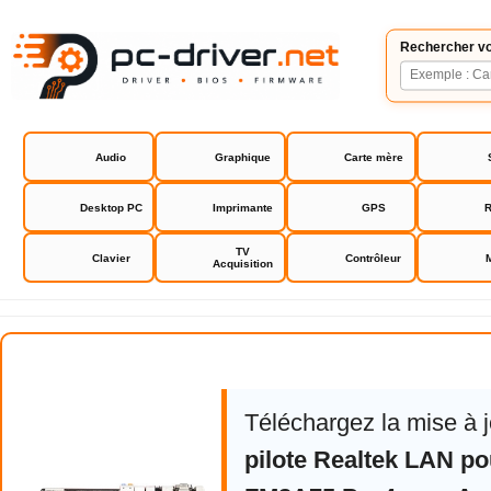
Rechercher vo
Audio
Graphique
Carte mère
Desktop PC
Imprimante
GPS
R
TV
Clavier
Contrôleur
Acquisition
Asrock FM2A75 Pro4 drivers bio
Téléchargez la mise à 
pilote Realtek LAN p