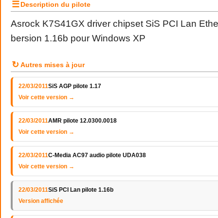
☰
Description du pilote
Asrock K7S41GX driver chipset SiS PCI Lan Ethern
bersion 1.16b pour Windows XP
↻
Autres mises à jour
22/03/2011
SiS AGP pilote 1.17
Voir cette version →
22/03/2011
AMR pilote 12.0300.0018
Voir cette version →
22/03/2011
C-Media AC97 audio pilote UDA038
Voir cette version →
22/03/2011
SiS PCI Lan pilote 1.16b
Version affichée