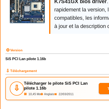
K7S41GX bios driver
rapidement la version,
compatibles, les infor
à jour et la description 
⚙
Version
SiS PCI Lan pilote 1.16b
⇩
Téléchargement
Télécharger le pilote SiS PCI Lan
⇩
pilote 1.16b
💾
10,45 Mo
🌐
Anglais
📅
22/03/2011