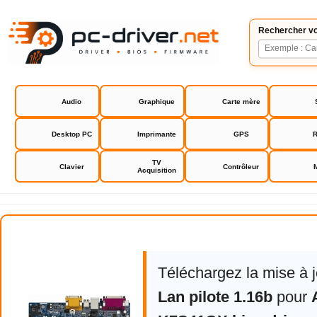
Rechercher vo
Audio
Graphique
Carte mère
Desktop PC
Imprimante
GPS
R
TV
Clavier
Contrôleur
Acquisition
Asrock K7S41GX bios driver
Téléchargez la mise à 
Lan pilote 1.16b
pour