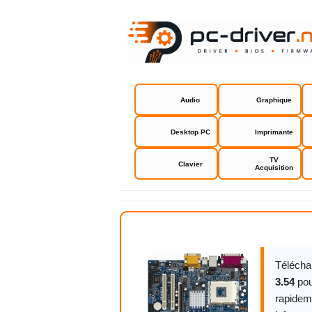
Audio
Graphique
Desktop PC
Imprimante
TV
Clavier
Acquisition
Asrock K7S
Télécha
3.54
po
rapidem