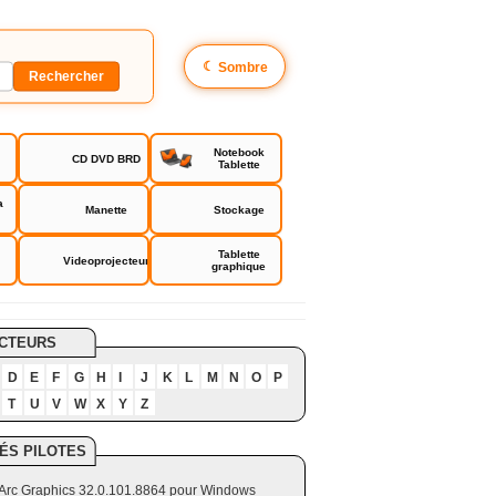
☾
Sombre
Notebook
CD DVD BRD
Tablette
a
Manette
Stockage
Tablette
Videoprojecteur
graphique
CTEURS
D
E
F
G
H
I
J
K
L
M
N
O
P
T
U
V
W
X
Y
Z
ÉS PILOTES
el Arc Graphics 32.0.101.8864 pour Windows