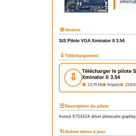
informat
⚙
Version
SiS Pilote VGA Xminator II 3.54
⇩
Téléchargement
Télécharger le pilote 
⇩
Xminator II 3.54
💾
13,76 Mo
🌐
Anglais
📅
22/03
☰
Description du pilote
Asrock K7S41GX driver pilotecarte graphiqu
↻
Autres mises à jour