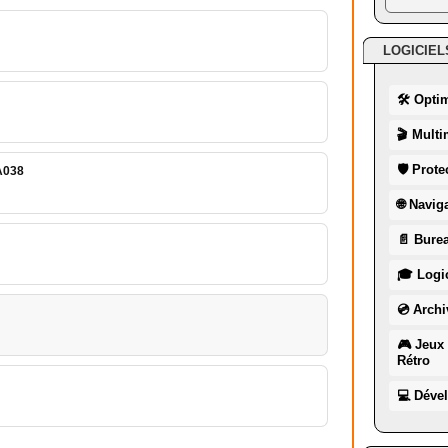
LOGICIEL
🛠 Opti
🎬 Multi
🛡 Prote
A038
🌐 Navig
📄 Burea
🎓 Logic
💿 Archi
🎮 Jeux 
Rétro
💻 Déve