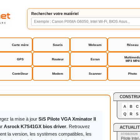
Rechercher votre matériel
Carte mère
Souris
Webcam
Réseau
Multimedi
GPS
Routeur
Ecran
MP3 MP4
Contrôleur
Modem
Scanner
Photo
41GX bios driver
CONSTRU
A
B
C
Q
R
S
rgez la mise à jour
SiS Pilote VGA Xminator II
ur
Asrock K7S41GX bios driver
. Retrouvez
ACTUALIT
ent la version, les systèmes compatibles, les
07/08/2026
Pilote Int