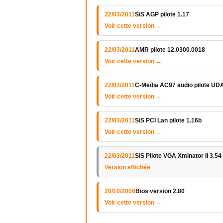
22/03/2011
SiS AGP pilote 1.17
Voir cette version →
22/03/2011
AMR pilote 12.0300.0018
Voir cette version →
22/03/2011
C-Media AC97 audio pilote UD
Voir cette version →
22/03/2011
SiS PCI Lan pilote 1.16b
Voir cette version →
22/03/2011
SiS Pilote VGA Xminator II 3.54
Version affichée
20/10/2006
Bios version 2.80
Voir cette version →