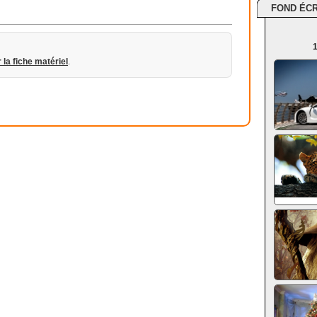
FOND ÉC
1
r la fiche matériel
.