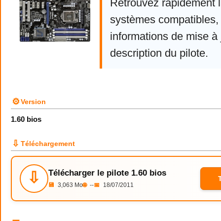
Retrouvez rapidement la
systèmes compatibles, 
informations de mise à j
description du pilote.
⚙
Version
1.60 bios
⇩
Téléchargement
Télécharger le pilote 1.60 bios
⇩
💾
3,063 Mo
🌐
--
📅
18/07/2011