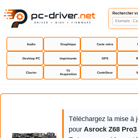
Rechercher vo
Audio
Graphique
Carte mère
Desktop PC
Imprimante
GPS
R
TV
Clavier
Contrôleur
Acquisition
Asrock Z68 Pro3 bios drivers
Téléchargez la mise à 
pour
Asrock Z68 Pro3 