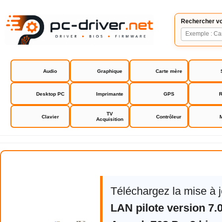
Rechercher vo
Audio
Graphique
Carte mère
Desktop PC
Imprimante
GPS
R
TV
Clavier
Contrôleur
Acquisition
Asrock Z68 Pro3 bios drivers
Téléchargez la mise à 
LAN pilote version 7.